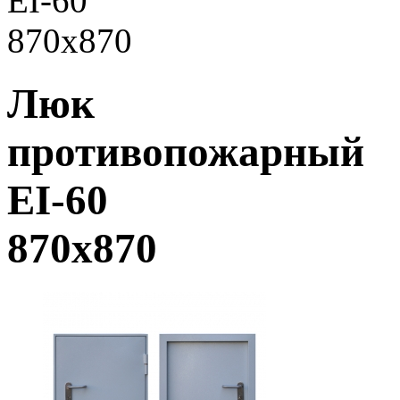
EI-60
870х870
Люк
противопожарный
EI-60
870х870