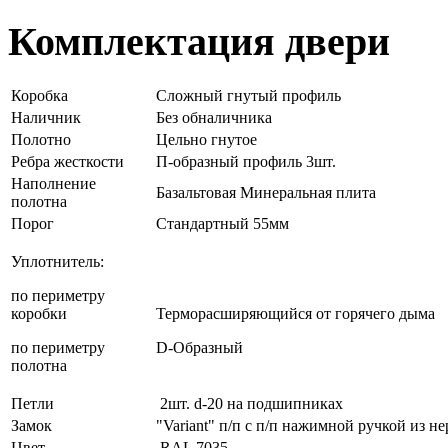
Комплектация двери
Коробка
Сложный гнутый профиль
Наличник
Без обналичника
Полотно
Цельно гнутое
Ребра жесткости
П-образный профиль 3шт.
Наполнение
Базальтовая Минеральная плита
полотна
Порог
Стандартный 55мм
Уплотнитель:
по периметру
коробки
Терморасширяющийся от горячего дыма
по периметру
D-Образный
полотна
Петли
2шт. d-20 на подшипниках
Замок
"Variant" п/п с п/п нажимной ручкой из 
Цвет
RAL 7035