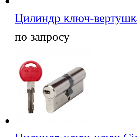
Цилиндр ключ-вертушк
по запросу