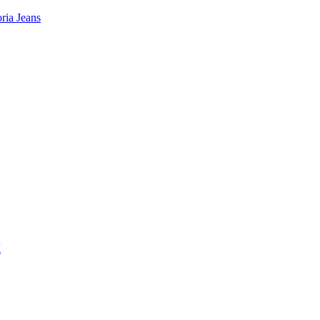
ia Jeans
Д