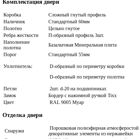
Комплектация двери
Коробка
Сложный гнутый профиль
Наличник
Стандартный 60мм
Полотно
Цельно гнутое
Ребра жесткости
П-образный профиль 3шт.
Наполнение
Базальтовая Минеральная плита
полотна
Порог
Стандартный 55мм
Уплотнитель:
D-образный по периметру коробки
D-образный по периметру полотна
Петли
2шт. d-20 на подшипниках
Замок
Бордер с нажимной ручкой Tixx
Цвет
RAL 9005 Муар
Отделка двери
Порошковая полиэфирная атмосферостойк
Снаружи
декоративные элементы из нержавейки