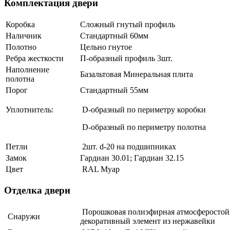
Комплектация двери
Коробка
Сложный гнутый профиль
Наличник
Стандартный 60мм
Полотно
Цельно гнутое
Ребра жесткости
П-образный профиль 3шт.
Наполнение
Базальтовая Минеральная плита
полотна
Порог
Стандартный 55мм
Уплотнитель:
D-образный по периметру коробки
D-образный по периметру полотна
Петли
2шт. d-20 на подшипниках
Замок
Гардиан 30.01; Гардиан 32.15
Цвет
RAL Муар
Отделка двери
Порошковая полиэфирная атмосферостойк
Снаружи
декоративный элемент из нержавейки