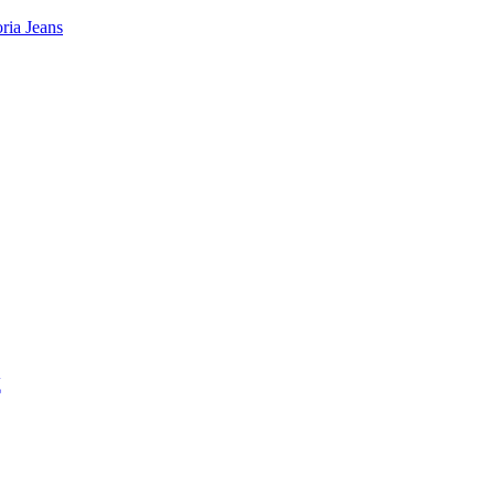
ia Jeans
Д