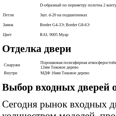
D-образный по периметру полотна 2 конт
Петли
3шт. d-20 на подшипниках
Замок
Border G4-3Э; Border G8-6Э
Цвет
RAL 9005 Муар
Отделка двери
Порошковая полиэфирная атмосферостой
Снаружи
12мм Тиковое дерево
Внутри
МДФ 16мм Тиковое дерево
Выбор входных дверей 
Сегодня рынок входных 
количеством моделей, пр